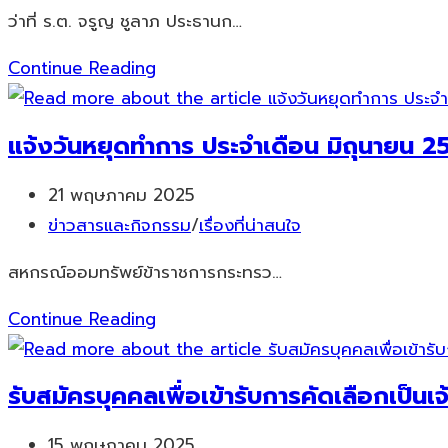
category:
ว่าที่ ร.ต. จรูญ ชูลาภ ประธานก…
ประจำ
ปี
สอ.ศธ.
Continue Reading
2567
ศึกษา
ชมรม
ดู
แจ้งวันหยุดทำการ ประจำเดือน มิถุนายน 
เจ้า
งานการ
หน้าที่
บริหาร
Post
21 พฤษภาคม 2025
สหกรณ์
ความ
published:
Post
ข่าวสารและกิจกรรม
/
เรื่องที่น่าสนใจ
ออม
เสี่ยง
category:
ทรัพ์
สหกรณ์ออมทรัพย์ข้าราชการกระทรว…
ภาค
แจ้ง
Continue Reading
กลาง
วัน
ภาค
หยุด
ตะวัน
รับสมัครบุคคลเพื่อเข้ารับการคัดเลือกเป็นเจ
ทำการ
ออก
ประจำ
Post
15 พฤษภาคม 2025
และ