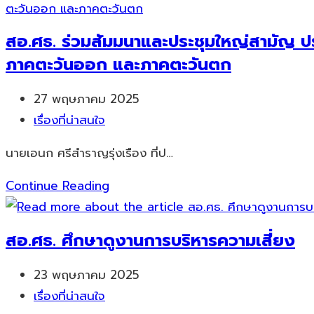
สอ.ศธ. ร่วมสัมมนาและประชุมใหญ่สามัญ ป
ภาคตะวันออก และภาคตะวันตก
Post
27 พฤษภาคม 2025
published:
Post
เรื่องที่น่าสนใจ
category:
นายเอนก ศรีสำราญรุ่งเรือง ที่ป…
สอ.ศธ.
Continue Reading
ร่วม
สัมมนา
สอ.ศธ. ศึกษาดูงานการบริหารความเสี่ยง
และ
ประชุม
Post
23 พฤษภาคม 2025
ใหญ่
published:
Post
เรื่องที่น่าสนใจ
สามัญ