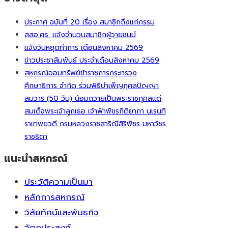
ประกาศ ฉบับที่ 20 เรื่อง สมาชิกถึงแก่กรรม
สสอ.ศธ. แจ้งจำนวนสมาชิกผู้วายชนม์
แจ้งวันหยุดทำการ เดือนสิงหาคม 2569
ข่าวประชาสัมพันธ์ ประจำเดือนสิงหาคม 2569
สหกรณ์ออมทรัพย์ข้าราชการกระทรวง
ศึกษาธิการ จำกัด ร่วมพิธีบำเพ็ญกุศลปัญญา
สมวาร (50 วัน) น้อมถวายเป็นพระราชกุศลแด่
สมเด็จพระเจ้าลูกเธอ เจ้าฟ้าพัชรกิติยาภา นเรนทิ
ราเทพยวดี กรมหลวงราชสาริณีสิริพัชร มหาวัชร
ราชธิดา
แนะนำสหกรณ์
ประวัติความเป็นมา
หลักการสหกรณ์
วิสัยทัศน์และพันธกิจ
วัตถุประสงค์